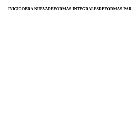
INICIO
OBRA NUEVA
REFORMAS INTEGRALES
REFORMAS PAR
Reformistas Valencia
2/21/2025
1 min read