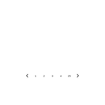
1
2
3
4
25
Contacta con nosotros  