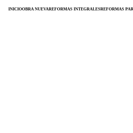
INICIO
OBRA NUEVA
REFORMAS INTEGRALES
REFORMAS PAR
Reformistas Valencia
6/4/2025
1 min read