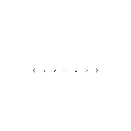
1
2
3
4
25
 sin compromiso
lencia