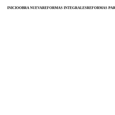
INICIO
OBRA NUEVA
REFORMAS INTEGRALES
REFORMAS PAR
Reformistas Valencia
7/7/2025
1 min read